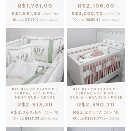
R$1.781,00
R$2.106,00
R$1.691,95
R$2.000,70
COM
PIX
COM
PIX
10
X DE
R$178,10
SEM JUROS
10
X DE
R$210,60
SEM JUROS
KIT BERÇO CLASSIC -
KIT BERÇO CLASSIC -
PERCAL 400 FIOS -
PERCAL 400 FIOS -
HENRIQUE - VERDE
GIULIA - BRANCO - ROSÊ
R$2.913,30
R$2.390,70
R$2.767,64
R$2.271,17
COM
PIX
COM
PIX
10
X DE
R$291,33
SEM JUROS
10
X DE
R$239,07
SEM JUROS