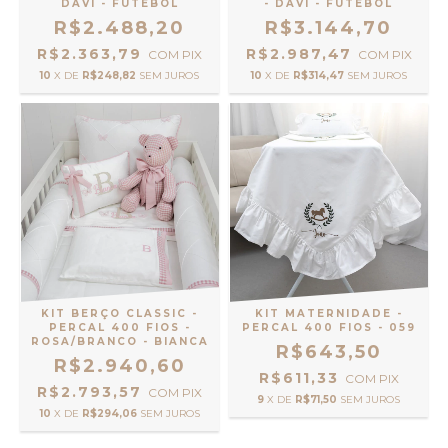
DAVI - FUTEBOL
- DAVI - FUTEBOL
R$2.488,20
R$3.144,70
R$2.363,79
R$2.987,47
COM
PIX
COM
PIX
10
X DE
R$248,82
SEM JUROS
10
X DE
R$314,47
SEM JUROS
KIT BERÇO CLASSIC -
KIT MATERNIDADE -
PERCAL 400 FIOS -
PERCAL 400 FIOS - 059
ROSA/BRANCO - BIANCA
R$643,50
R$2.940,60
R$611,33
COM
PIX
R$2.793,57
COM
PIX
9
X DE
R$71,50
SEM JUROS
10
X DE
R$294,06
SEM JUROS