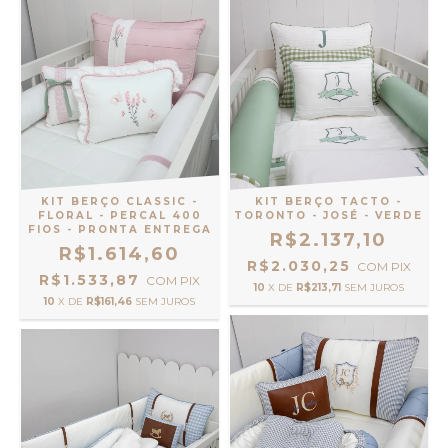
KIT BERÇO CLASSIC -
KIT BERÇO TACTO -
FLORAL - PERCAL 400
TORONTO - JOSÉ - VERDE
FIOS - PRONTA ENTREGA
R$2.137,10
R$1.614,60
R$2.030,25
COM
PIX
R$1.533,87
COM
PIX
10
X DE
R$213,71
SEM JUROS
10
X DE
R$161,46
SEM JUROS