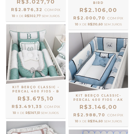
R$3.027,70
BIRD
R$2.876,32
R$2.106,00
COM
PIX
10
X DE
R$302,77
SEM JUROS
R$2.000,70
COM
PIX
10
X DE
R$210,60
SEM JUROS
KIT BERÇO CLASSIC -
PERCAL 400 FIOS - B
KIT BERÇO CLASSIC-
R$3.675,10
PERCAL 400 FIOS - AK
R$3.491,35
R$3.146,00
COM
PIX
10
X DE
R$367,51
SEM JUROS
R$2.988,70
COM
PIX
10
X DE
R$314,60
SEM JUROS