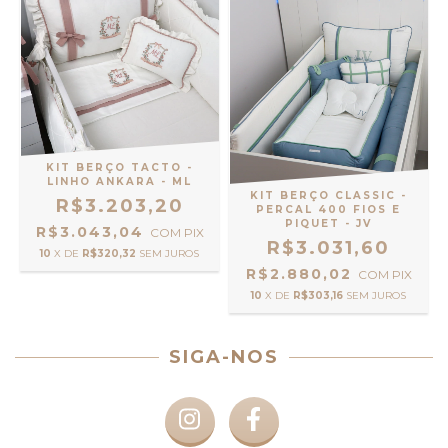
KIT BERÇO TACTO -
LINHO ANKARA - ML
KIT BERÇO CLASSIC -
R$3.203,20
PERCAL 400 FIOS E
PIQUET - JV
R$3.043,04
COM
PIX
R$3.031,60
10
X DE
R$320,32
SEM JUROS
R$2.880,02
COM
PIX
10
X DE
R$303,16
SEM JUROS
SIGA-NOS