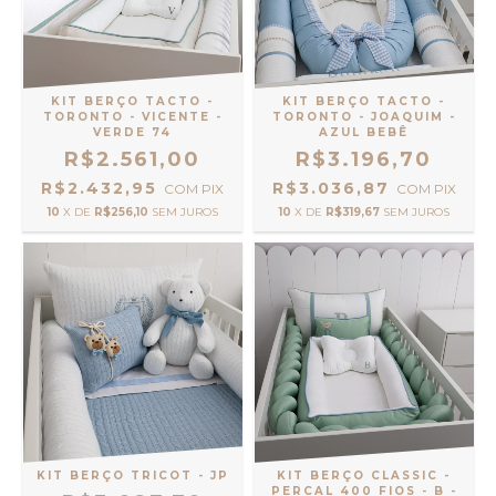
KIT BERÇO TACTO -
KIT BERÇO TACTO -
TORONTO - VICENTE -
TORONTO - JOAQUIM -
VERDE 74
AZUL BEBÊ
R$2.561,00
R$3.196,70
R$2.432,95
R$3.036,87
COM
PIX
COM
PIX
10
X DE
R$256,10
SEM JUROS
10
X DE
R$319,67
SEM JUROS
KIT BERÇO TRICOT - JP
KIT BERÇO CLASSIC -
PERCAL 400 FIOS - B -